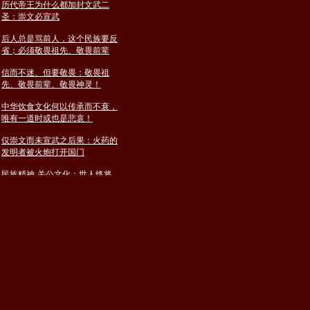
圣：崇文必宣武
后人总是骂前人，这个民族要反
省；必须敬畏祖先、敬畏前辈
信而不迷、但要敬畏：敬畏祖
先、敬畏前辈、敬畏神灵！
中华饮食文化何以传承而不衰，
唯有一道时或也是悲哀！
仅崇文而未宣武之后果：火药的
发明者被火炮打开国门
民族精神-关公文化：世人终将
会老死，精神会代代相传！
当有一天，中国人已不再……警
钟长鸣，我为什么会专研关公文
化
建庙参悟人生：生不带来，死不
带去，我只是为社会暂时保管一
下
关公文化的融合和包容，将成为
峨嵋山关帝庙的核心与特点