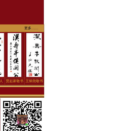
更多……
人
贾起家敬书
王炳尧敬书