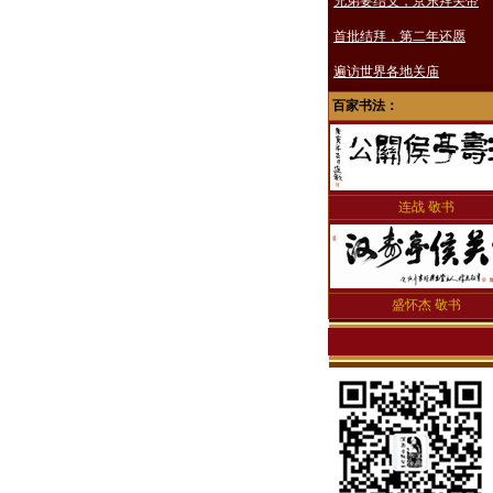
百家书法：
连战 敬书
盛怀杰 敬书