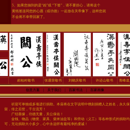
5、如果您抽到的是“凶”或 “下签”，请不要担心，请将这个
黄纸签连同您的心愿（或功德）一起放在关帝像下，这样您就
不会将不幸带回家了。
郝柏村敬书
张通荣敬书
刘晓庆敬书
许还山敬书
青峰道
创意方案
|
关于我们
|
百家书法
|
百家画像
祈迎可单独或多项进行捐助。本庙将在文字说明中镌刻捐赠人之姓名，永久保
留，传之后世，千古流芳！
广结善缘，功德无量，关公保佑！
金钱、物品（物资、家具、柴米油盐等）和劳动（义工）等各种形式的捐助均
可，无论捐助大小多少，心中永远怀有最纯净的虔诚！