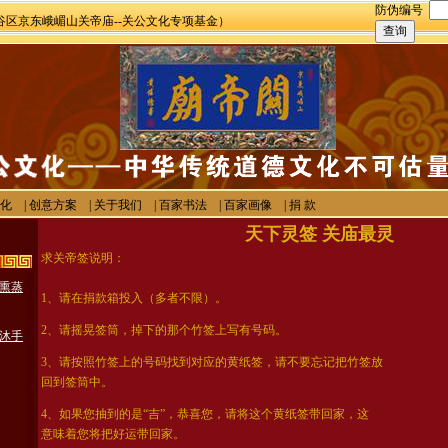
防伪编号
区京东峨嵋山关帝庙--关公文化专项基金）
化
|
创意方案
|
关于我们
|
百家书法
|
百家画像
|
捐 款
天下灵签 关庙最灵
求关帝签说明：
1、请在捐款箱投入（多者不限）。
2、请摇晃签筒，掉下的那个竹签上写有号码。
3、请按照竹签上的号码找到对应的黄纸签，请不要忘记把竹签放
回到签筒中。
4、如果您抽到的是“吉”，恭喜您，请将这个黄纸签带回家，这
意味着您将把好运带回家。