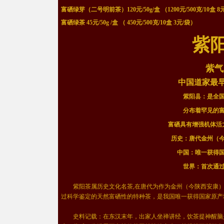
富硒绿芽（二号明前茶）120元/50g/盒 （1200元/500克/10盒 8
富硒绿茶 45元/50g /盒 （ 450元/500克/10盒 3元/袋）
紫
紫气
中国道家最
紫阳县：是全
分布着罕见的
富硒具有增强机体活
历史：唐代金州（
中国：唯一获得
世界：首次通
紫阳茶属历史文化名茶,在唐代为作为金州（今陕西安康）“
过科学鉴定的天然富硒性的特种茶，是我国唯一获得国家原产
史料记载：在东汉末年，出家人坐禅讲经，饮茶提神醒脑是