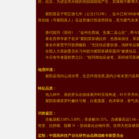
府。此后，为进贡而兴植的茶园就陆续产生，其规模不断增大
紫阳置县于明正德七年（公元1512年），迄今已有500
张伯端（号紫阳真人）在这里修行悟道而得名，意为紫气东来
唐代陆羽《茶经》：“金州生西城、安康二县山谷”，即今
著名营养学家于若木“紫阳茶富硒抗癌，色香味俱佳，系茶
著名作家贾平凹曾撰楹联：“无忧何必要饮酒，清静常品紫
全国人大原副委员长习仲勋为紫阳富硒茶题词“健康佳品，
今日有学者题联赞之曰：“陆羽闻知应奋笔，茶经续写富硒
地理环境：
紫阳县境内山清水秀，生态环境优美,国内少有未受污染和
特征品质：
泡入杯中，茶的芽头在徐徐展开时呈现奇迹，叶片齐齐向
紫阳富硒茶芽叶嫩壮匀整，白毫显露，色泽翠绿，香气高长
功效鉴定：
含氨基配3.08%-5.69%；茶多酚30.35%。含硒量高达5.
突变、抗肿瘤、阻断 N －亚硝基化合物作用。饮用天然富硒
监制：中国高科技产业化研究会品牌战略专家委员会