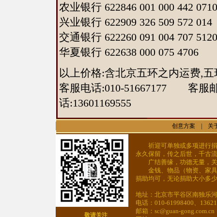
农业银行 622846 001 000 442 071
兴业银行 622909 326 509 572 014
交通银行 622260 091 004 707 512
华夏银行 622638 000 075 4706
以上价格:含北京五环之内运费,五
客服电话:010-51667177 客服
话:13601169555
创意方案
|
关
祈迎可单独或多项进行捐助
永久保留，传之后世，千古
广结善缘，功德无量，关
金钱、物品（物资、家具、
捐助均可，无论捐助大小多
地址：北京市平谷区南独乐河
电话：010-61998400、13621
邮箱：sc@guan-gong.com.cn
敬请关注