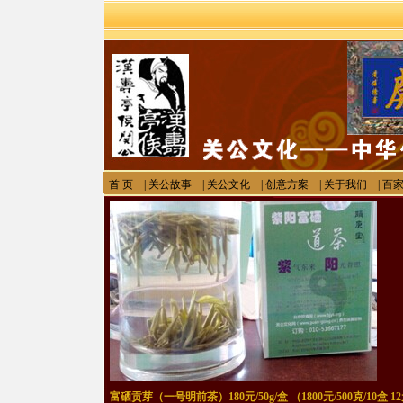
首 页
|
关公故事
|
关公文化
|
创意方案
|
关于我们
|
百
富硒贡芽（一号明前茶）180元/50g/盒 （1800元/500克/10盒 1